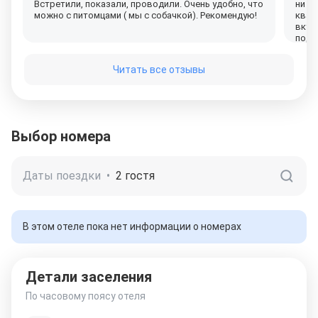
Встретили, показали, проводили. Очень удобно, что
ни к
можно с питомцами ( мы с собачкой). Рекомендую!
квар
вкус
подо
боль
Вобщ
Читать все отзывы
подо
спас
Выбор номера
Даты поездки
•
2 гостя
В этом отеле пока нет информации о номерах
Детали заселения
По часовому поясу отеля