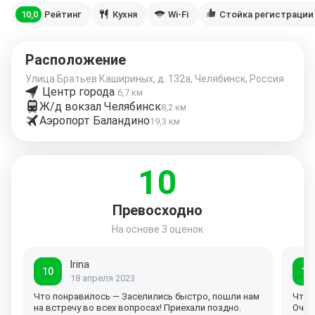
10,0
Рейтинг
Кухня
Wi-Fi
Стойка регистрации 
Расположение
Улица Братьев Кашириных, д. 132а, Челябинск, Россия
Центр города
6,7 км
Ж/д вокзал Челябинск
8,2 км
Аэропорт Баландино
19,3 км
10
Превосходно
На основе
3 оценок
Irina
10
10
18 апреля 2023
Что понравилось — Заселились быстро, пошли нам
Что 
на встречу во всех вопросах! Приехали поздно.
Очен