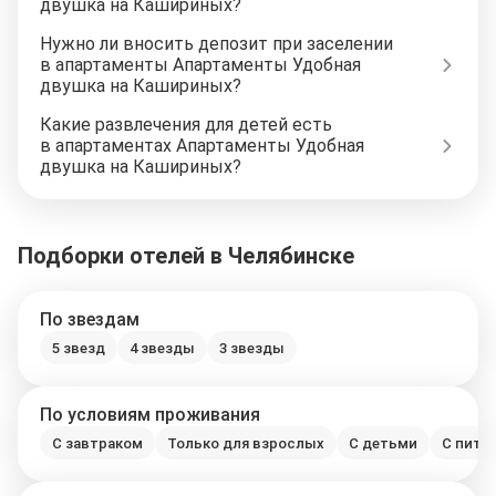
двушка на Кашириных?
Нужно ли вносить депозит при заселении
в апартаменты Апартаменты Удобная
двушка на Кашириных?
Какие развлечения для детей есть
в апартаментах Апартаменты Удобная
двушка на Кашириных?
Подборки отелей в Челябинске
По звездам
5 звезд
4 звезды
3 звезды
По условиям проживания
С завтраком
Только для взрослых
С детьми
С пито