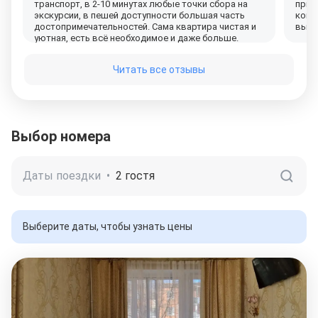
транспорт, в 2-10 минутах любые точки сбора на
прит
экскурсии, в пешей доступности большая часть
комн
достопримечательностей. Сама квартира чистая и
выхо
уютная, есть всё необходимое и даже больше.
Хозяйка очень гостеприимная, быстро нас засела,
рассказала что где находится из магазинов, многое
Читать все отзывы
посоветовала. Однозначно рекомендую!
Выбор номера
Даты поездки
•
2 гостя
Выберите даты, чтобы узнать цены