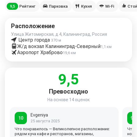
9,5
Рейтинг
Парковка
Кухня
Wi-Fi
Стой
Расположение
Улица Житомирская, д.4, Калининград, Россия
Центр города
370 м
Ж/д вокзал Калининград-Северный
1,1 км
Аэропорт Храброво
19,6 км
9,5
Превосходно
На основе
14 оценок
Evgeniya
10
9,5
25 августа 2025
Что понравилось — Великолепное расположение:
Что 
рядом куча кафе и ресторанов, магазины,
номе