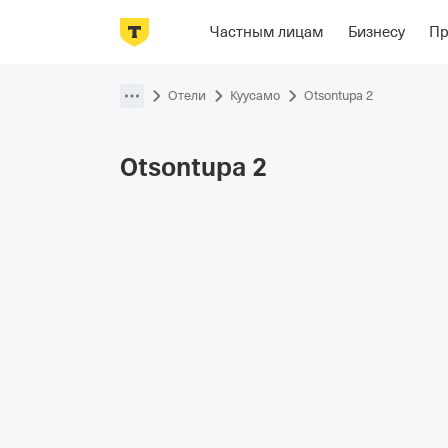
Фотографии
Номера
Располож
Частным лицам
Бизнесу
П
Пропустить
навигацию
Отели
Куусамо
Otsontupa 2
Otsontupa
2