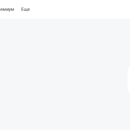
ение
Об отеле
ремиум
Еще