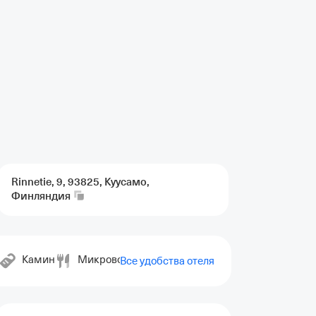
Rinnetie, 9, 93825, Куусамо,
Финляндия
Камин
Микроволновка
Пеший туризм
Сауна
Все удобства отеля