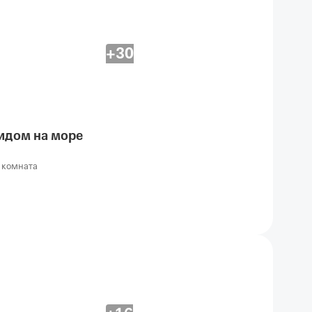
+30
видом на море
 комната