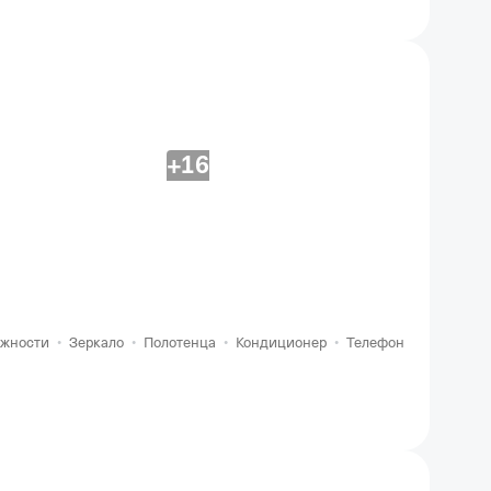
+16
ежности
•
Зеркало
•
Полотенца
•
Кондиционер
•
Телефон
•
Своя ван