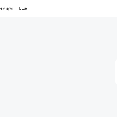
ение
Об отеле
ремиум
Еще