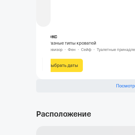
Люкс
Разные типы кроватей
Телевизор
•
Фен
•
Сейф
•
Туалетные принадл
Выбрать даты
Посмотр
Расположение