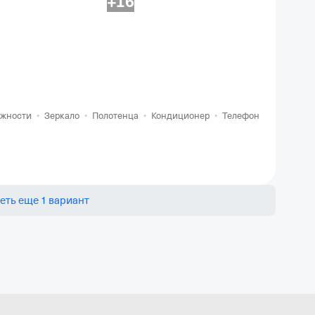
+16
ежности
•
Зеркало
•
Полотенца
•
Кондиционер
•
Телефон
•
Своя ван
еть еще 1 вариант