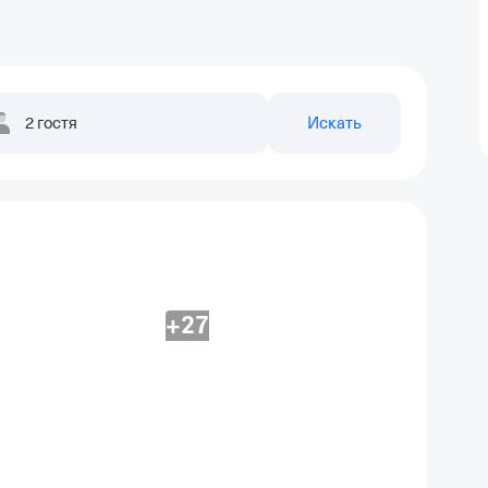
2 гостя
Искать
+27