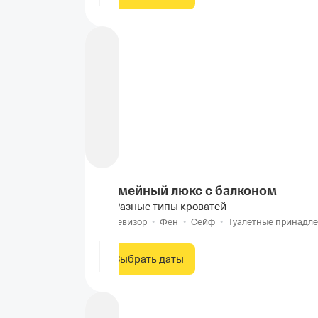
Семейный люкс с балконом
Разные типы кроватей
Телевизор
•
Фен
•
Сейф
•
Туалетные принадл
Выбрать даты