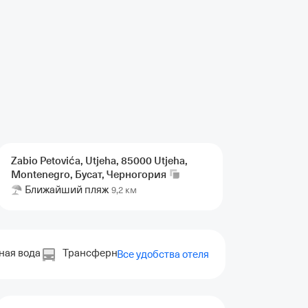
Zabio Petovića, Utjeha, 85000 Utjeha,
Montenegro, Бусат,
Черногория
Ближайший пляж
9,2 км
ная вода
Трансферные услуги
на английском
Удобс
Все удобства отеля