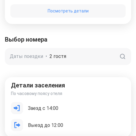
ресторане и на пляже, особенно на выходных, шумные
многолюдные пикники. Номер маленький, тесный.
Посмотреть детали
Вайфай плохой. В ванной сильный запах канализации.
Чувствовали себя как в тюремной
камере.
Выбор номера
Даты поездки
•
2 гостя
Детали заселения
По часовому поясу отеля
Заезд с 14:00
Выезд до 12:00