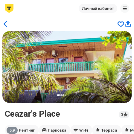
Личный кабинет
Ceazar's Place
3
5,9
Рейтинг
Парковка
Wi-Fi
Терраса
М