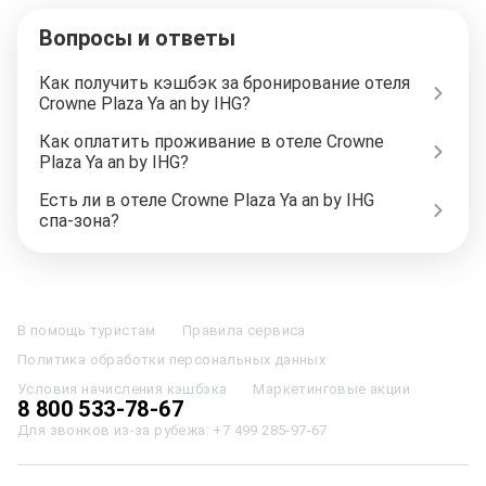
Вопросы и ответы
Как получить кэшбэк за бронирование отеля
Crowne Plaza Ya an by IHG?
Как оплатить проживание в отеле Crowne
Plaza Ya an by IHG?
Есть ли в отеле Crowne Plaza Ya an by IHG
спа-зона?
Отели в Москве
Отели в Петербурге
Забронировать Отель в Москве
Отели в Казани
Отели в Нижнем Новгороде
Отели в Геленджике
В помощь туристам
Правила сервиса
Отели в Минске
Отель Вега в Измайлово
Отель Космос в Москве
Политика обработки персональных данных
Отель Президент
Отель Рэдиссон в Сочи
Гостиница в Калининграде
Отель Гринвуд
Отели в Адлере
Отель Soluxe в Москве
Условия начисления кэшбэка
Маркетинговые акции
Отель Измайлово Альфа
Отели в Сочи
Отели в Ярославле
8 800 533-78-67
Отели в Абхазии
Отели в Сортавале
Еще
Для звонков из-за рубежа:
+7 499 285-97-67