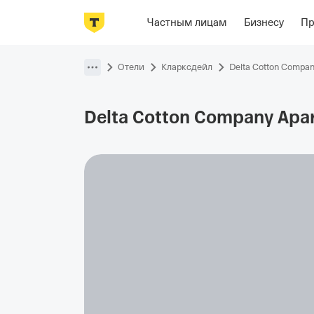
Фотографии
Номера
Располож
Частным лицам
Бизнесу
П
Пропустить
навигацию
Отели
Кларксдейл
Delta Cotton Compa
Delta Cotton Company
Apa