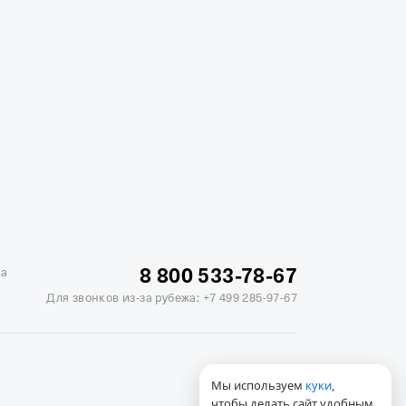
жике
Отели в Минске
Отель Вега в Измайлово
ь Soluxe в Москве
Отель Измайлово Альфа
8 800 533-78-67
ка
Для звонков из-за рубежа:
+7 499 285-97-67
Мы используем
куки
,
чтобы делать сайт удобным