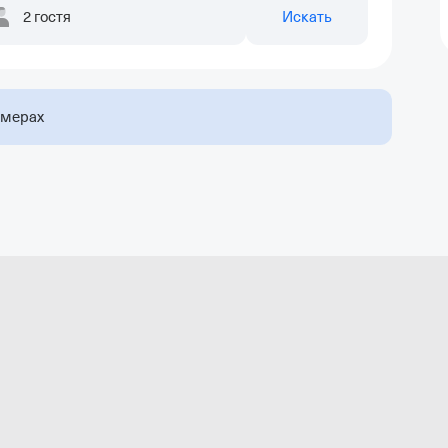
2 гостя
Искать
омерах