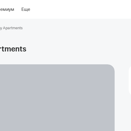
ение
Об отеле
ремиум
Еще
ny Apartments
rtments