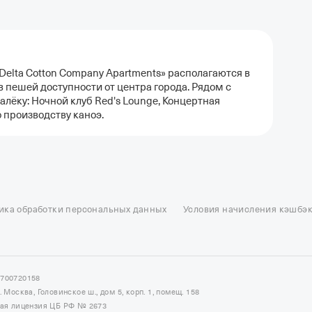
Delta Cotton Company Apartments» располагаются в
 пешей доступности от центра города. Рядом с
лёку: Ночной клуб Red's Lounge, Концертная
 производству каноэ.
ель в Москве
Отели в Казани
Отели в Нижнем Новгороде
Отели в Геленд
сон в Сочи
Гостиница в Калининграде
Отель Гринвуд
Отели в Адлере
Отел
ика обработки персональных данных
Условия начисления кэшбэ
и в Сортавале
Еще
7700720158
Москва, Головинское ш., дом 5, корп. 1, помещ. 158
ная лицензия ЦБ РФ № 2673