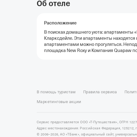
Об отеле
Расположение
В поисках домашнего уюта: апартаменты «
Кларксдейле. Эти апартаменты находятся в
апартаментами можно прогуляться. Непода
площадка New Roxy и Компания Quapaw по
Отели в Москве
Отели в Петербурге
Забронировать От
Отель Космос в Москве
Отель Президент
Отель Рэдис
В помощь туристам
Правила сервиса
Полит
Отели в Сочи
Отели в Ярославле
Отели в Абхазии
Отел
Маркетинговые акции
Сервис предоставляется ООО «Т-Путешествия», ОГРН 122
Адрес местонахождения: Российская Федерация, 125212, г. 
© 2006–2026, АО «ТБанк», официальный сайт, универсаль