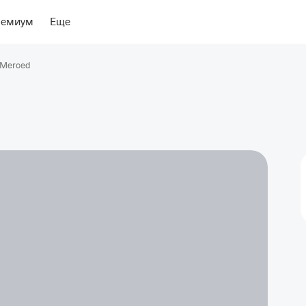
ение
Об отеле
ремиум
Еще
 Merced