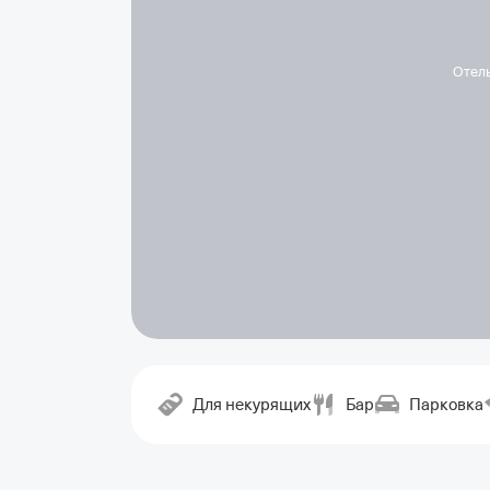
Отел
Для некурящих
Бар
Парковка