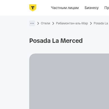
Фотографии
Номера
Располож
Частным лицам
Бизнесу
П
Пропустить
навигацию
Отели
Рибамонтан-аль-Мар
Posada La
Posada La
Merced