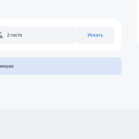
2 гостя
Искать
омерах