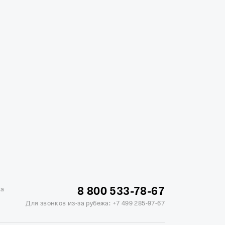
жике
Отели в Минске
Отель Вега в Измайлово
ь Soluxe в Москве
Отель Измайлово Альфа
8 800 533-78-67
ка
Для звонков из-за рубежа:
+7 499 285-97-67