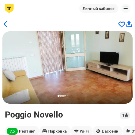
Личный кабинет
Poggio Novello
1
7,5
Рейтинг
Парковка
Wi-Fi
Бассейн
О