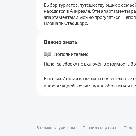
Выбор туристов, путешествующих с семьёй:
находятся в Ачиреале. Эти апартаменты ра
апартаментами можно прогуляться. Непод
Площадь Стесикоро.
Важно знать
Дополнительно
Налог за уборку не включён в стоимость б
В отелях Италии возможны обязательные с
информацией гостям нужно обратиться не
Отели в Москве
Отели в Петербурге
Забронировать От
Отель Космос в Москве
Отель Президент
Отель Рэдис
В помощь туристам
Правила сервиса
Полит
Отели в Сочи
Отели в Ярославле
Отели в Абхазии
Отел