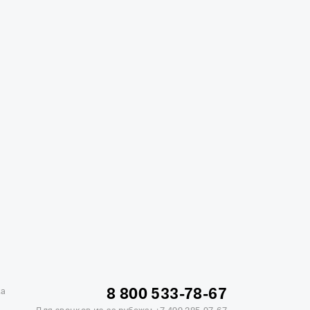
жике
Отели в Минске
Отель Вега в Измайлово
ь Soluxe в Москве
Отель Измайлово Альфа
8 800 533-78-67
ка