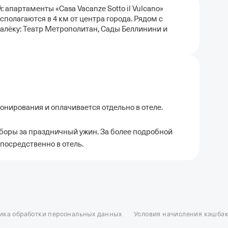
 апартаменты «Casa Vacanze Sotto il Vulcano»
сполагаются в 4 км от центра города. Рядом с
алёку: Театр Метрополитан, Сады Беллинини и
ронирования и оплачивается отдельно в отеле.
боры за праздничный ужин. За более подробной
посредственно в отель.
ель в Москве
Отели в Казани
Отели в Нижнем Новгороде
Отели в Геленд
сон в Сочи
Гостиница в Калининграде
Отель Гринвуд
Отели в Адлере
Отел
ика обработки персональных данных
Условия начисления кэшбэ
и в Сортавале
Еще