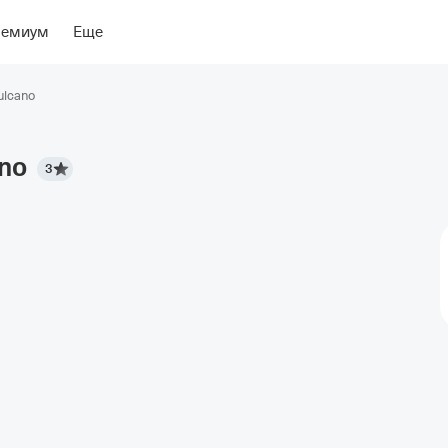
ение
Об отеле
ремиум
Еще
ulcano
no
3