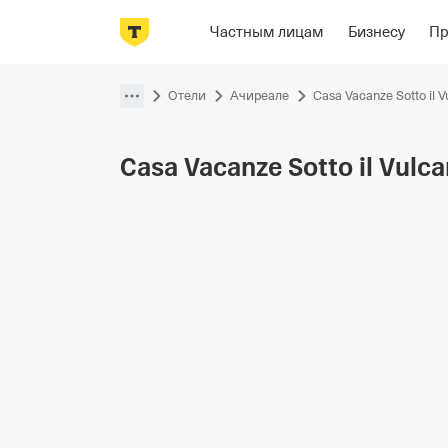
Фотографии
Номера
Располож
Частным лицам
Бизнесу
П
Пропустить
навигацию
Отели
Ачиреале
Casa Vacanze Sotto il V
Casa Vacanze Sotto il
Vulca