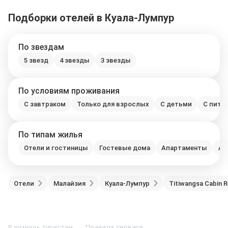
Подборки отелей в Куала-Лумпур
По звездам
5 звезд
4 звезды
3 звезды
По условиям проживания
С завтраком
Только для взрослых
С детьми
С пито
По типам жилья
Отели и гостиницы
Гостевые дома
Апартаменты
Ап
Отели
Малайзия
Куала-Лумпур
Titiwangsa Cabin R
Отели в Москве
Отели в Петербурге
Забронировать Отель в Москве
Отели в Казани
Отели в Нижнем Новгороде
Отели в Геленджике
В помощь туристам
Правила сервиса