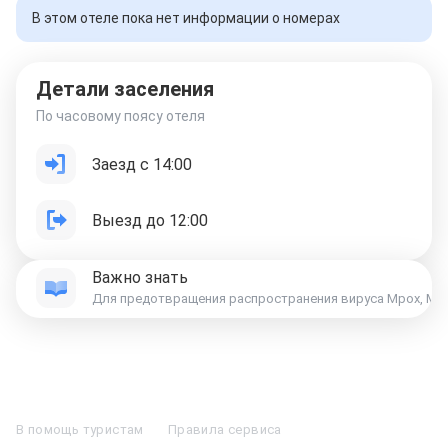
В этом отеле пока нет информации о номерах
Детали заселения
По часовому поясу отеля
Заезд с 14:00
Выезд до 12:00
Важно знать
Для предотвращения распространения вируса Mpox, Мин
Отели в Москве
Отели в Петербурге
Забронировать Отель в Москве
Отели в Казани
Отели в Нижнем Новгороде
Отели в Геленджике
В помощь туристам
Правила сервиса
Отели в Минске
Отель Вега в Измайлово
Отель Космос в Москве