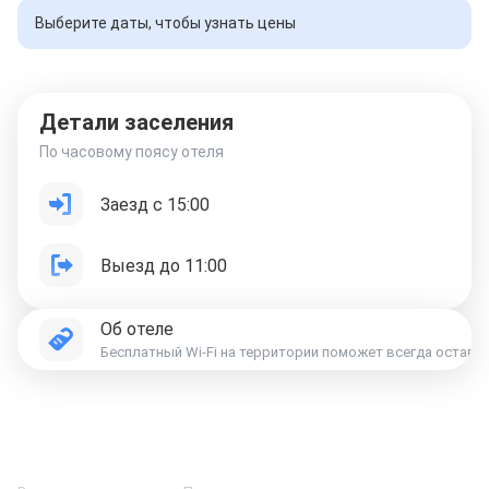
Выберите даты, чтобы узнать цены
Детали заселения
По часовому поясу отеля
Заезд с 15:00
Выезд до 11:00
Об отеле
Бесплатный Wi-Fi на территории поможет всегда остават
Отели в Москве
Отели в Петербурге
Забронировать Отель в Москве
Отели в Казани
Отели в Нижнем Новгороде
Отели в Геленджике