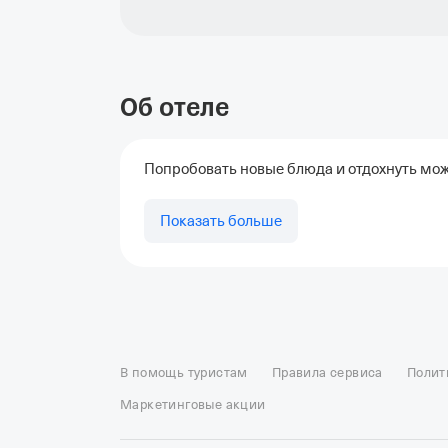
Об отеле
Попробовать новые блюда и отдохнуть можн
Показать больше
Отели в Москве
Отели в Петербурге
Забронировать От
Отель Космос в Москве
Отель Президент
Отель Рэдис
В помощь туристам
Правила сервиса
Полит
Отели в Сочи
Отели в Ярославле
Отели в Абхазии
Отел
Маркетинговые акции