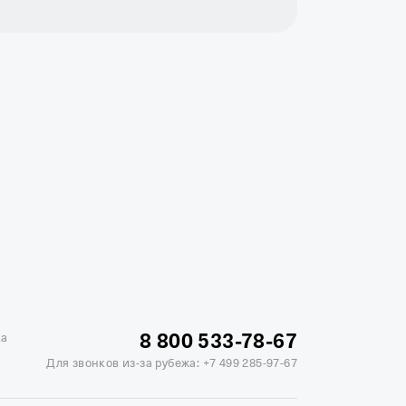
жике
Отели в Минске
Отель Вега в Измайлово
ь Soluxe в Москве
Отель Измайлово Альфа
8 800 533-78-67
ка
Для звонков из-за рубежа:
+7 499 285-97-67