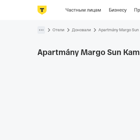
Фотографии
Номера
Располож
Частным лицам
Бизнесу
П
Пропустить
навигацию
Отели
Доновали
Apartmány Margo Sun
Apartmány Margo Sun
Kam