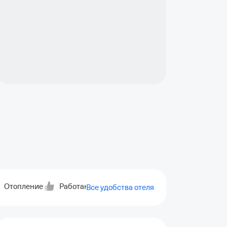
Отопление
Работают лифты для доступа к верхним этажа
Все удобства отеля