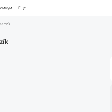
ение
Об отеле
ремиум
Еще
 Kamzík
zík