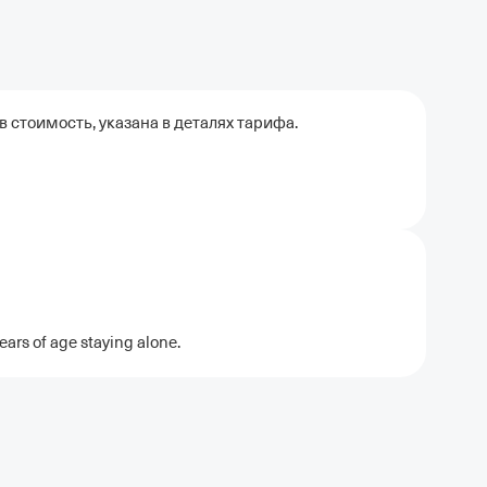
 стоимость, указана в деталях тарифа.
ears of age staying alone.
ель в Москве
Отели в Казани
Отели в Нижнем Новгороде
Отели в Геленд
сон в Сочи
Гостиница в Калининграде
Отель Гринвуд
Отели в Адлере
Отел