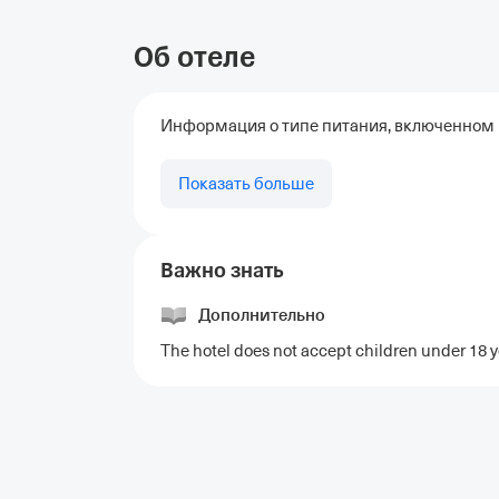
Об отеле
Информация о типе питания, включенном в
Показать больше
Важно знать
Дополнительно
The hotel does not accept children under 18 y
Отели в Москве
Отели в Петербурге
Забронировать От
Отель Космос в Москве
Отель Президент
Отель Рэдис