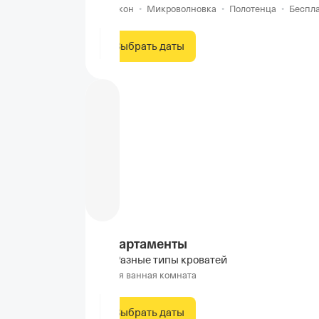
Балкон
•
Микроволновка
•
Полотенца
•
Беспла
Выбрать даты
Апартаменты
Разные типы кроватей
Своя ванная комната
Выбрать даты