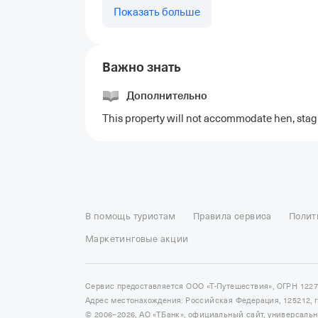
Показать больше
Важно знать
Дополнительно
This property will not accommodate hen, stag o
Отели в Москве
Отели в Петербурге
Забронировать От
Отель Космос в Москве
Отель Президент
Отель Рэдис
В помощь туристам
Правила сервиса
Полит
Отели в Сочи
Отели в Ярославле
Отели в Абхазии
Отел
Маркетинговые акции
Сервис предоставляется ООО «Т-Путешествия», ОГРН 122
Адрес местонахождения: Российская Федерация, 125212, г. 
© 2006–2026, АО «ТБанк», официальный сайт, универсаль