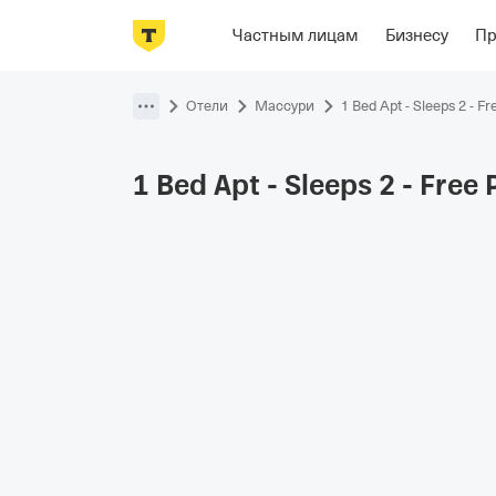
Фотографии
Номера
Располож
Частным лицам
Бизнесу
П
Пропустить
навигацию
Отели
Массури
1 Bed Apt - Sleeps 2 - F
1 Bed Apt - Sleeps 2 - Free 