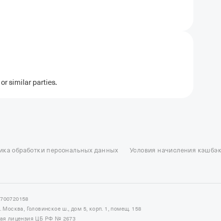
r similar parties.
ель в Москве
Отели в Казани
Отели в Нижнем Новгороде
Отели в Геленд
сон в Сочи
Гостиница в Калининграде
Отель Гринвуд
Отели в Адлере
Отел
ика обработки персональных данных
Условия начисления кэшбэ
и в Сортавале
Еще
7700720158
Москва, Головинское ш., дом 5, корп. 1, помещ. 158
ная лицензия ЦБ РФ № 2673