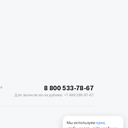
жике
Отели в Минске
Отель Вега в Измайлово
ь Soluxe в Москве
Отель Измайлово Альфа
8 800 533-78-67
ка
Для звонков из-за рубежа:
+7 499 285-97-67
Мы используем
куки
,