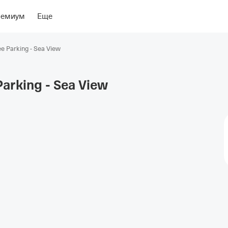
ение
Об отеле
ремиум
Еще
ree Parking - Sea View
Parking - Sea
View