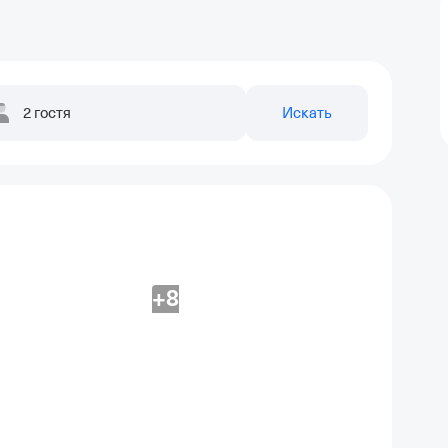
2 гостя
Искать
+8