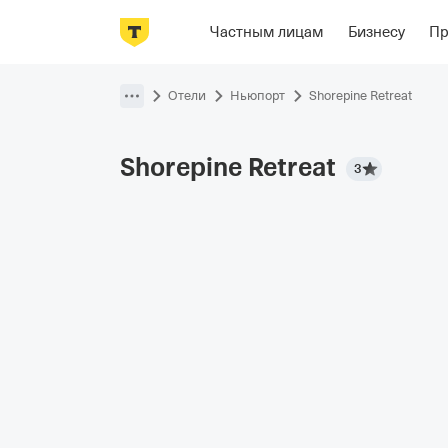
Фотографии
Номера
Располож
Частным лицам
Бизнесу
П
Пропустить
навигацию
Отели
Ньюпорт
Shorepine Retreat
Shorepine
Retreat
3