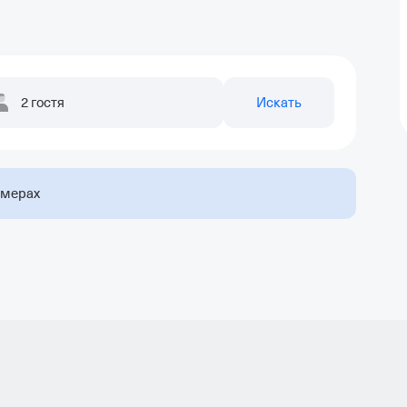
2 гостя
Искать
омерах