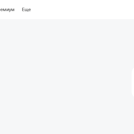
ение
ремиум
Еще