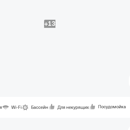
+13
Посудомойка
я
Wi-Fi
Бассейн
Для некурящих