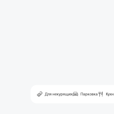
Для некурящих
Парковка
Кухн