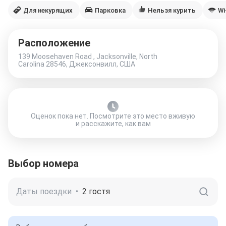
Для некурящих
Парковка
Нельзя курить
Wi
Расположение
139 Moosehaven Road , Jacksonville, North
Carolina 28546, Джексонвилл, США
Оценок пока нет. Посмотрите это место вживую
и расскажите, как вам
Выбор номера
Даты поездки
•
2 гостя