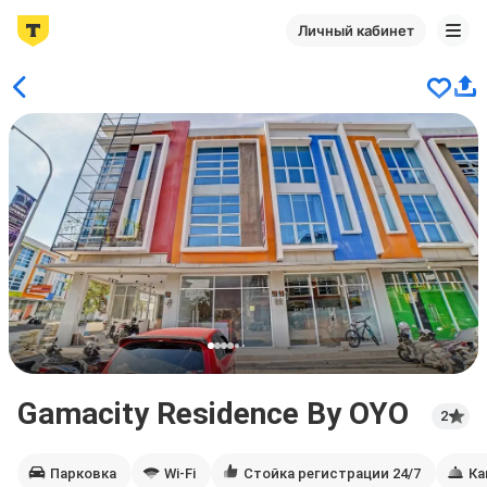
Личный кабинет
Gamacity Residence By OYO
2
Парковка
Wi-Fi
Стойка регистрации 24/7
Ка