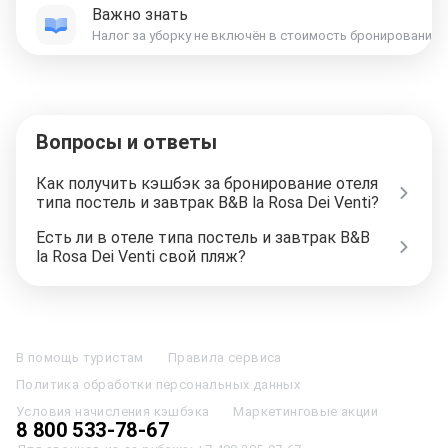
Важно знать
Вопросы и ответы
Как получить кэшбэк за бронирование отеля
типа постель и завтрак B&B la Rosa Dei Venti?
Есть ли в отеле типа постель и завтрак B&B
la Rosa Dei Venti свой пляж?
Отели в Москве
Отели в Петербурге
Забронировать Отель в Москве
Отели в Казани
Отели в Нижнем Новгороде
Отели в Геленджике
В помощь туристам
Правила сервиса
Отели в Минске
Отель Вега в Измайлово
Отель Космос в Москве
Политика обработки персональных данных
Отель Президент
Отель Рэдиссон в Сочи
Гостиница в Калининграде
Отель Гринвуд
Отели в Адлере
Отель Soluxe в Москве
Условия начисления кэшбэка
Маркетинговые акции
Отель Измайлово Альфа
Отели в Сочи
Отели в Ярославле
8 800 533-78-67
Отели в Абхазии
Отели в Сортавале
Еще