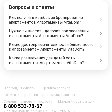
Вопросы и ответы
Как получить кэшбэк за бронирование
апартаментов Апартаменты VitaDom?
Нужно ли вносить депозит при заселении
в апартаменты Апартаменты VitaDom?
Какие достопримечательности ближе всего
к апартаментам Апартаменты VitaDom?
Какие развлечения для детей есть
в апартаментах Апартаменты VitaDom?
Отели в Москве
Отели в Петербурге
Забронировать Отель в Москве
Отели в Казани
Отели в Нижнем Новгороде
Отели в Геленджике
В помощь туристам
Правила сервиса
Отели в Минске
Отель Вега в Измайлово
Отель Космос в Москве
Политика обработки персональных данных
Отель Президент
Отель Рэдиссон в Сочи
Гостиница в Калининграде
Отель Гринвуд
Отели в Адлере
Отель Soluxe в Москве
Условия начисления кэшбэка
Маркетинговые акции
Отель Измайлово Альфа
Отели в Сочи
Отели в Ярославле
8 800 533-78-67
Отели в Абхазии
Отели в Сортавале
Еще
Для звонков из-за рубежа:
+7 499 285-97-67