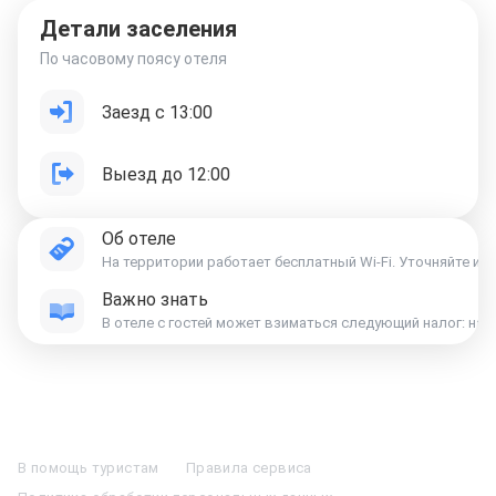
Детали заселения
По часовому поясу отеля
Заезд с 13:00
Выезд до 12:00
Об отеле
На территории работает бесплатный Wi-Fi. Уточняйте ин
Важно знать
Отели в Москве
Отели в Петербурге
Забронировать Отель в Москве
Отели в Казани
Отели в Нижнем Новгороде
Отели в Геленджике
В помощь туристам
Правила сервиса
Отели в Минске
Отель Вега в Измайлово
Отель Космос в Москве