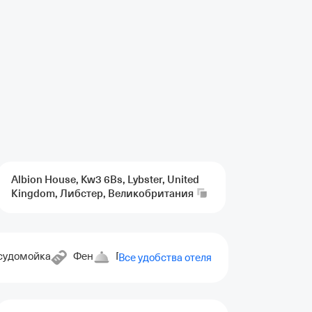
Albion House, Kw3 6Bs, Lybster, United
Kingdom, Либстер,
Великобритания
судомойка
Фен
Гладильные принадлежности
Все удобства отеля