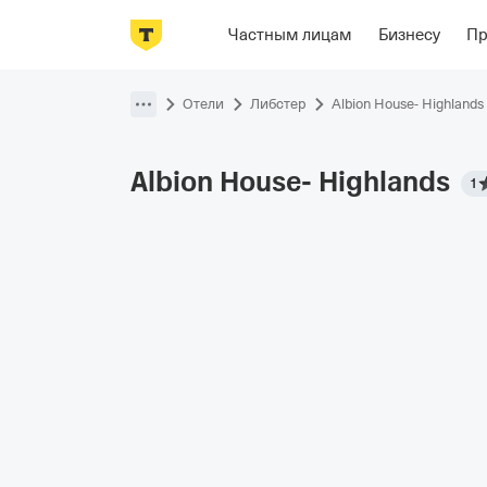
Фотографии
Номера
Располож
Частным лицам
Бизнесу
П
Пропустить
навигацию
Отели
Либстер
Albion House- Highlands
Albion House-
Highlands
1