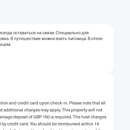
сегда оставаться на связи. Специально для
вка. В путешествие можно взять питомца. В отеле
мцем.
tion and credit card upon check-in. Please note that all
nd additional charges may apply. This property will not
damage deposit of GBP 150 is required. The host charges
ted by credit card. You should be reimbursed within 14