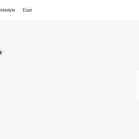
ение
Об отеле
ремиум
Еще