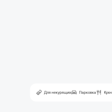
Для некурящих
Парковка
Кухн