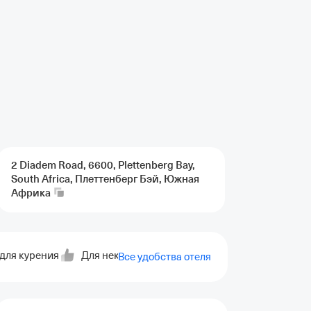
2 Diadem Road, 6600, Plettenberg Bay,
South Africa, Плеттенберг Бэй, Южная
Африка
для курения
Для некурящих
Отопление
Стиральна
Все удобства отеля