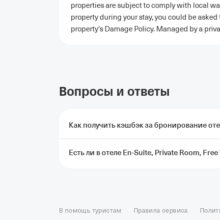
properties are subject to comply with local wa
property during your stay, you could be asked 
property's Damage Policy. Managed by a priva
Вопросы и ответы
Как получить кэшбэк за бронирование отеля 
Есть ли в отеле En-Suite, Private Room, Free 
Чтобы получить кэшбэк, нужно забронировать 
через Т‑Путешествия и оплатить картой Т‑
условия начисления кэшбэка
Рядом с территорией отеля En-Suite, Private R
Отели в Москве
Отели в Петербурге
Забронировать От
Отель Космос в Москве
Отель Президент
Отель Рэдис
В помощь туристам
Правила сервиса
Полит
Отели в Сочи
Отели в Ярославле
Отели в Абхазии
Отел