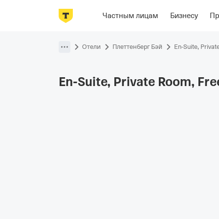
Фотографии
Номера
Располож
Частным лицам
Бизнесу
П
Пропустить
навигацию
Отели
Плеттенберг Бэй
En-Suite, Privat
En-Suite, Private Room, Free