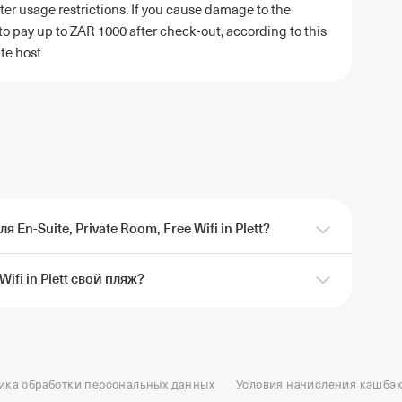
ter usage restrictions. If you cause damage to the
to pay up to ZAR 1000 after check-out, according to this
te host
En-Suite, Private Room, Free Wifi in Plett?
Wifi in Plett свой пляж?
отель En-Suite, Private Room, Free Wifi in Plett
Банка. Кэшбэк придет после проживания.
Подробные
oom, Free Wifi in Plett есть пляж.
ель в Москве
Отели в Казани
Отели в Нижнем Новгороде
Отели в Геленд
сон в Сочи
Гостиница в Калининграде
Отель Гринвуд
Отели в Адлере
Отел
ика обработки персональных данных
Условия начисления кэшбэ
и в Сортавале
Еще