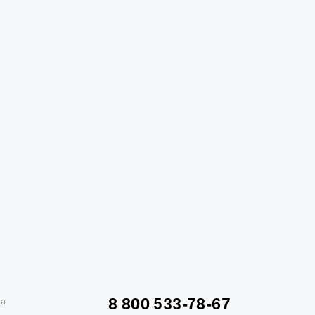
жике
Отели в Минске
Отель Вега в Измайлово
ь Soluxe в Москве
Отель Измайлово Альфа
8 800 533-78-67
ка