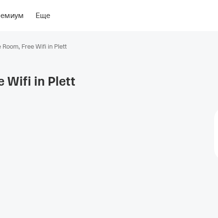
ение
Об отеле
ремиум
Еще
e Room, Free Wifi in Plett
 Wifi in
Plett