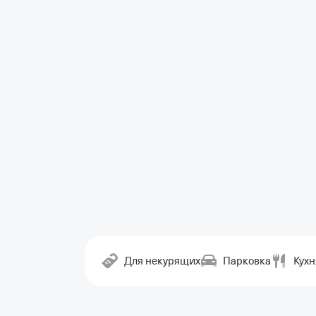
Для некурящих
Парковка
Кухн