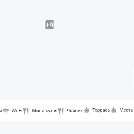
+4
Терраса
Места 
я
Wi-Fi
Мини-кухня
Чайник