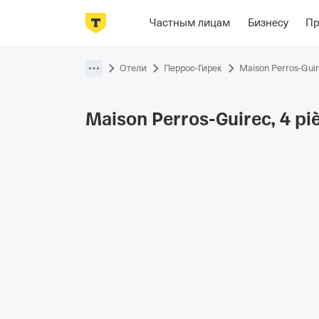
Фотографии
Номера
Располож
Частным лицам
Бизнесу
П
Пропустить
навигацию
Отели
Перрос-Гирек
Maison Perros-Guire
Maison Perros-Guirec, 4 pi