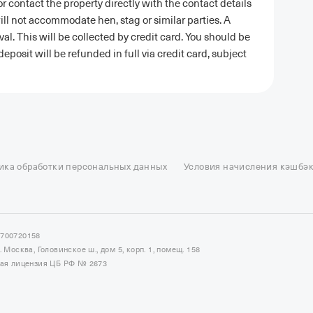
 contact the property directly with the contact details
ill not accommodate hen, stag or similar parties. A
al. This will be collected by credit card. You should be
posit will be refunded in full via credit card, subject
ель в Москве
Отели в Казани
Отели в Нижнем Новгороде
Отели в Геленд
сон в Сочи
Гостиница в Калининграде
Отель Гринвуд
Отели в Адлере
Отел
ика обработки персональных данных
Условия начисления кэшбэ
и в Сортавале
Еще
7700720158
Москва, Головинское ш., дом 5, корп. 1, помещ. 158
ная лицензия ЦБ РФ № 2673