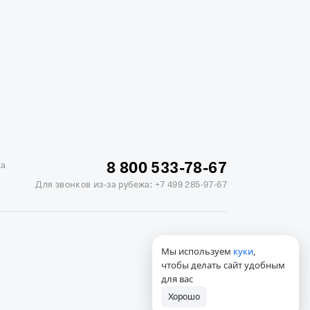
жике
Отели в Минске
Отель Вега в Измайлово
ь Soluxe в Москве
Отель Измайлово Альфа
8 800 533-78-67
ка
Для звонков из-за рубежа:
+7 499 285-97-67
Мы используем
куки
,
чтобы делать сайт удобным
для вас
Хорошо