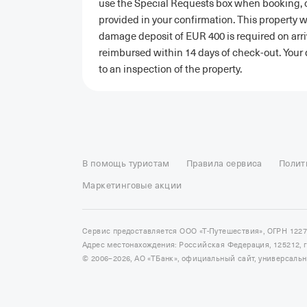
use the Special Requests box when booking, or
provided in your confirmation. This property w
damage deposit of EUR 400 is required on arriv
reimbursed within 14 days of check-out. Your de
to an inspection of the property.
Отели в Москве
Отели в Петербурге
Забронировать От
Отель Космос в Москве
Отель Президент
Отель Рэдис
В помощь туристам
Правила сервиса
Полит
Отели в Сочи
Отели в Ярославле
Отели в Абхазии
Отел
Маркетинговые акции
Сервис предоставляется ООО «Т-Путешествия», ОГРН 122
Адрес местонахождения: Российская Федерация, 125212, г. 
© 2006–2026, АО «ТБанк», официальный сайт, универсаль