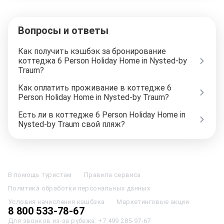
Вопросы и ответы
Как получить кэшбэк за бронирование
коттеджа 6 Person Holiday Home in Nysted-by
Traum?
Как оплатить проживание в коттедже 6
Person Holiday Home in Nysted-by Traum?
Есть ли в коттедже 6 Person Holiday Home in
Nysted-by Traum свой пляж?
Отели в Москве
Отели в Петербурге
Забронировать Отель в Москве
Отели в Казани
Отели в Нижнем Новгороде
Отели в Геленджике
В помощь туристам
Правила сервиса
Отели в Минске
Отель Вега в Измайлово
Отель Космос в Москве
Политика обработки персональных данных
Отель Президент
Отель Рэдиссон в Сочи
Гостиница в Калининграде
Отель Гринвуд
Отели в Адлере
Отель Soluxe в Москве
Условия начисления кэшбэка
Маркетинговые акции
Отель Измайлово Альфа
Отели в Сочи
Отели в Ярославле
8 800 533-78-67
Отели в Абхазии
Отели в Сортавале
Еще
Для звонков из-за рубежа:
+7 499 285-97-67