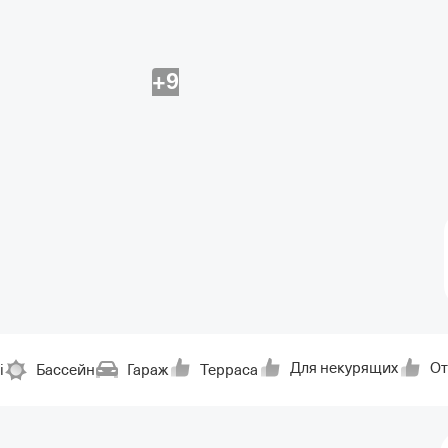
+9
Для некурящих
От
i
Бассейн
Гараж
Терраса