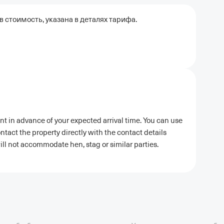
 стоимость, указана в деталях тарифа.
nt in advance of your expected arrival time. You can use
tact the property directly with the contact details
ill not accommodate hen, stag or similar parties.
ель в Москве
Отели в Казани
Отели в Нижнем Новгороде
Отели в Геленд
сон в Сочи
Гостиница в Калининграде
Отель Гринвуд
Отели в Адлере
Отел