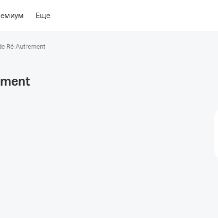
ение
Об отеле
ремиум
Еще
e de Ré Autrement
ement