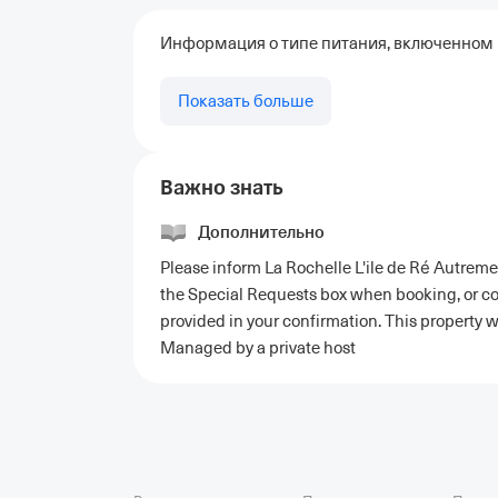
Информация о типе питания, включенном в
Показать больше
Важно знать
Дополнительно
Please inform La Rochelle L'ile de Ré Autreme
the Special Requests box when booking, or con
provided in your confirmation. This property w
Managed by a private host
Отели в Москве
Отели в Петербурге
Забронировать От
Отель Космос в Москве
Отель Президент
Отель Рэдис