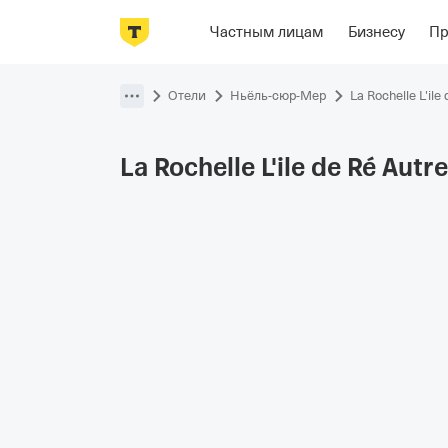
Фотографии
Номера
Располож
Частным лицам
Бизнесу
П
Пропустить
навигацию
Отели
Ньёль-сюр-Мер
La Rochelle L'il
La Rochelle L'ile de Ré
Autr