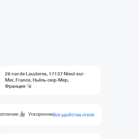
26 rue de Lauzieres, 17137 Nieul-sur-
Mer, France, Ньёль-сюр-Мер,
Франция
опление
Ускоренная регистрация заезда
Ускоренная р
Все удобства отеля