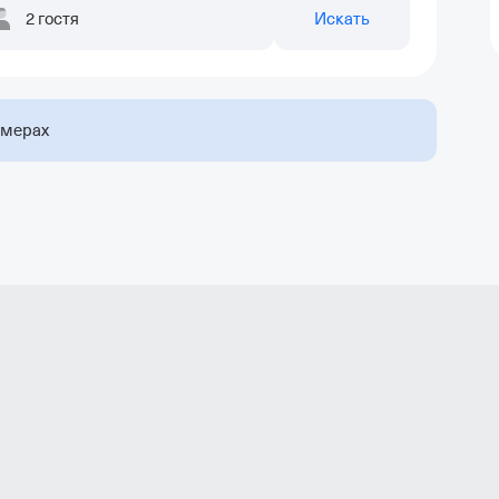
2 гостя
Искать
омерах