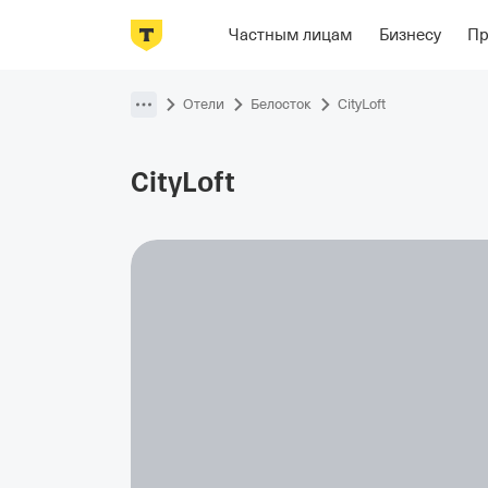
Фотографии
Номера
Располож
Частным лицам
Бизнесу
П
Пропустить
навигацию
Отели
Белосток
CityLoft
CityLoft