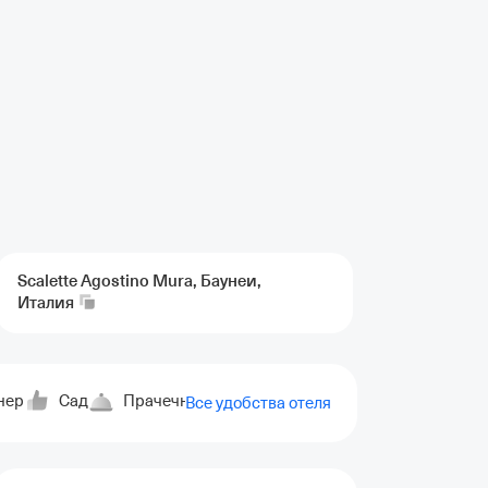
Scalette Agostino Mura, Баунеи,
Италия
нер
Сад
Прачечная
Пеший туризм
Удобства дл
Все удобства отеля