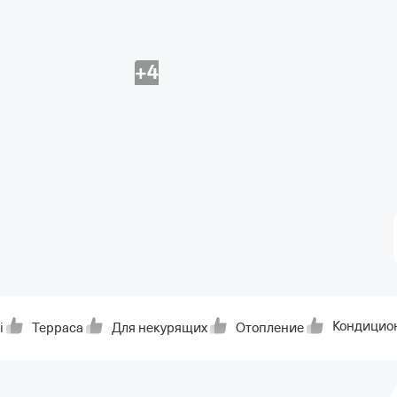
+4
Кондицио
i
Терраса
Для некурящих
Отопление