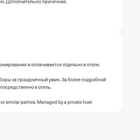
ю. Дополнительно: прачечная.
ронирования и оплачивается отдельно в отеле.
боры за праздничный ужин. За более подробной
посредственно в отель.
or similar parties. Managed by a private host
ель в Москве
Отели в Казани
Отели в Нижнем Новгороде
Отели в Геленд