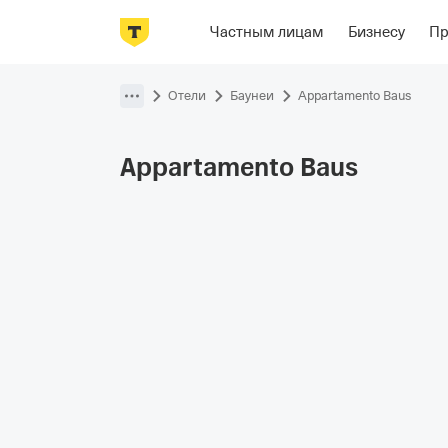
Фотографии
Номера
Располож
Частным лицам
Бизнесу
П
Пропустить
навигацию
Отели
Баунеи
Appartamento Baus
Appartamento
Baus