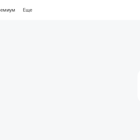
ение
Об отеле
ремиум
Еще