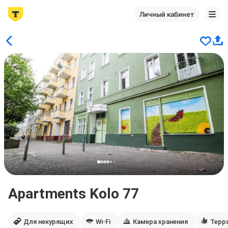
Личный кабинет
Apartments Kolo 77
Для некурящих
Wi-Fi
Камера хранения
Терр