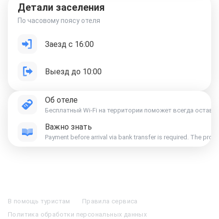
Детали заселения
По часовому поясу отеля
Заезд с 16:00
Выезд до 10:00
Об отеле
Бесплатный Wi-Fi на территории поможет всегда остава
Важно знать
Payment before arrival via bank transfer is required. The prope
Отели в Москве
Отели в Петербурге
Забронировать Отель в Москве
Отели в Казани
Отели в Нижнем Новгороде
Отели в Геленджике
В помощь туристам
Правила сервиса
Отели в Минске
Отель Вега в Измайлово
Отель Космос в Москве
Политика обработки персональных данных
Отель Президент
Отель Рэдиссон в Сочи
Гостиница в Калининграде