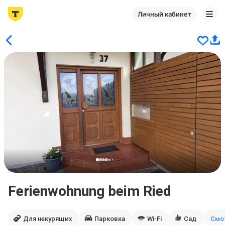
Личный кабинет
Ferienwohnung beim Ried
Для некурящих
Парковка
Wi-Fi
Сад
Смо