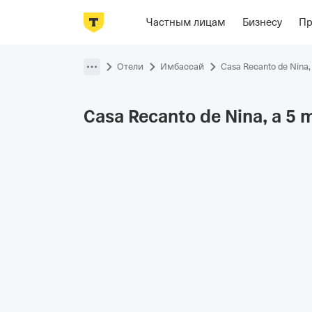
Фотографии
Номера
Располож
Частным лицам
Бизнесу
П
Пропустить
навигацию
Отели
Имбассай
Casa Recanto de Nina, 
Casa Recanto de Nina, a 5 m