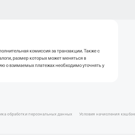
олнительная комиссия за транзакции. Также с
алоги, размер которых может меняться в
ию о взимаемых платежах необходимо уточнять у
ель в Москве
Отели в Казани
Отели в Нижнем Новгороде
Отели в Геленд
сон в Сочи
Гостиница в Калининграде
Отель Гринвуд
Отели в Адлере
Отел
ика обработки персональных данных
Условия начисления кэшбэ
и в Сортавале
Еще