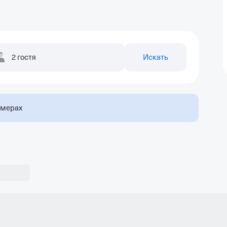
2 гостя
Искать
омерах