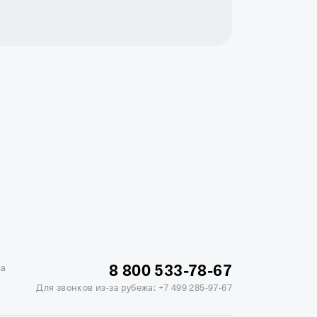
жике
Отели в Минске
Отель Вега в Измайлово
ь Soluxe в Москве
Отель Измайлово Альфа
8 800 533-78-67
ка
Для звонков из-за рубежа:
+7 499 285-97-67