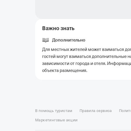
Важно знать
Дополнительно
Для местных жителей может взиматься доп
гостей могут взиматься дополнительные н
зависимости от города и отеля. Информац
объекта размещения.
Отели в Москве
Отели в Петербурге
Забронировать От
Отель Космос в Москве
Отель Президент
Отель Рэдис
В помощь туристам
Правила сервиса
Полит
Отели в Сочи
Отели в Ярославле
Отели в Абхазии
Отел
Маркетинговые акции