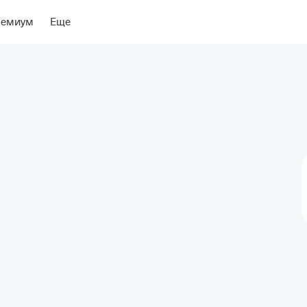
ение
Об отеле
ремиум
Еще