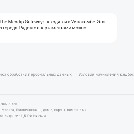
The Mendip Gateway» находятся в Уинскомбе. Эти
а города. Рядом с апартаментами можно
ель в Москве
Отели в Казани
Отели в Нижнем Новгороде
Отели в Геленд
сон в Сочи
Гостиница в Калининграде
Отель Гринвуд
Отели в Адлере
Отел
ика обработки персональных данных
Условия начисления кэшбэ
и в Сортавале
Еще
7700720158
Москва, Головинское ш., дом 5, корп. 1, помещ. 158
ная лицензия ЦБ РФ № 2673