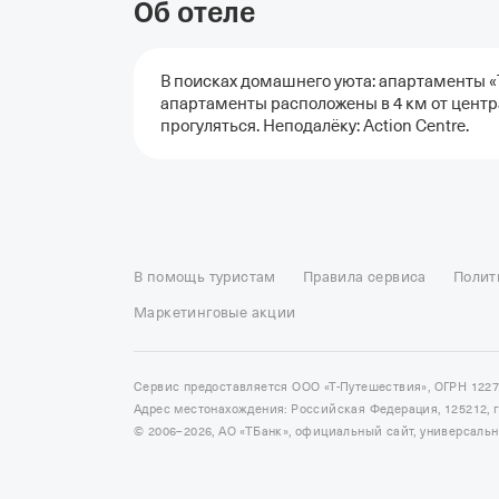
Об отеле
В поисках домашнего уюта: апартаменты «
апартаменты расположены в 4 км от центр
прогуляться. Неподалёку: Action Centre.
Отели в Москве
Отели в Петербурге
Забронировать От
Отель Космос в Москве
Отель Президент
Отель Рэдис
В помощь туристам
Правила сервиса
Полит
Отели в Сочи
Отели в Ярославле
Отели в Абхазии
Отел
Маркетинговые акции
Сервис предоставляется ООО «Т-Путешествия», ОГРН 122
Адрес местонахождения: Российская Федерация, 125212, г. 
© 2006–2026, АО «ТБанк», официальный сайт, универсаль