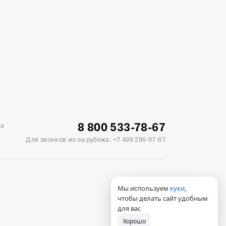
жике
Отели в Минске
Отель Вега в Измайлово
ь Soluxe в Москве
Отель Измайлово Альфа
8 800 533-78-67
ка
Для звонков из-за рубежа:
+7 499 285-97-67
Мы используем
куки
,
чтобы делать сайт удобным
для вас
Хорошо