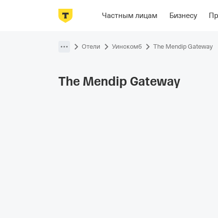
Фотографии
Номера
Располож
Частным лицам
Бизнесу
П
Пропустить
навигацию
Отели
Уинскомб
The Mendip Gateway
The Mendip
Gateway