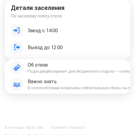
Детали заселения
По часовому поясу отеля
Заезд с 14:00
Выезд до 12:00
Об отеле
Подходящий вариант для бюджетного отдыха — отель «Baq
Важно знать
В отелях Испании возможны обязательные сборы за праз
Отели в Москве
Отели в Петербурге
Забронировать Отель в Москве
Отели в Казани
Отели в Нижнем Новгороде
Отели в Геленджике
В помощь туристам
Правила сервиса
Отели в Минске
Отель Вега в Измайлово
Отель Космос в Москве