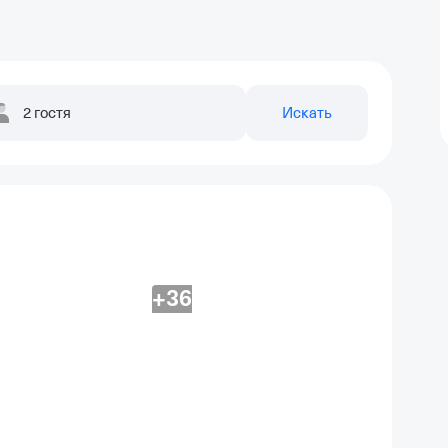
2 гостя
Искать
+36