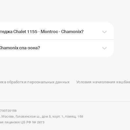
еджа Chalet 1155 - Montroc - Chamonix?
 Chamonix спа-зона?
ь коттедж Chalet 1155 - Montroc - Chamonix через
 Кэшбэк придет после проживания.
Подробные
 Montroc - Chamonix есть сауна.
ель в Москве
Отели в Казани
Отели в Нижнем Новгороде
Отели в Геленд
сон в Сочи
Гостиница в Калининграде
Отель Гринвуд
Отели в Адлере
Отел
ика обработки персональных данных
Условия начисления кэшбэ
и в Сортавале
Еще
7700720158
Москва, Головинское ш., дом 5, корп. 1, помещ. 158
ная лицензия ЦБ РФ № 2673