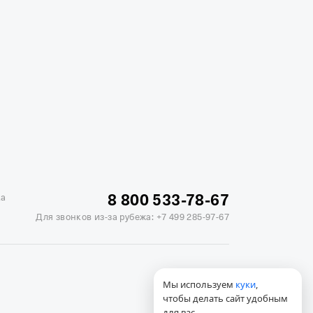
жике
Отели в Минске
Отель Вега в Измайлово
ь Soluxe в Москве
Отель Измайлово Альфа
8 800 533-78-67
ка
Для звонков из-за рубежа:
+7 499 285-97-67
Мы используем
куки
,
чтобы делать сайт удобным
для вас