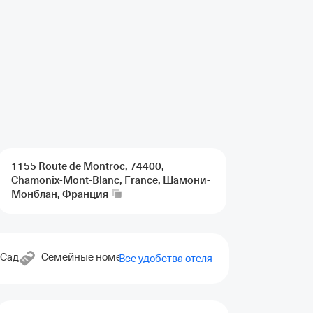
1155 Route de Montroc, 74400,
Chamonix-Mont-Blanc, France, Шамони-
Монблан,
Франция
Сад
Семейные номера
Прачечная
Трансфер от/до
Все удобства отеля