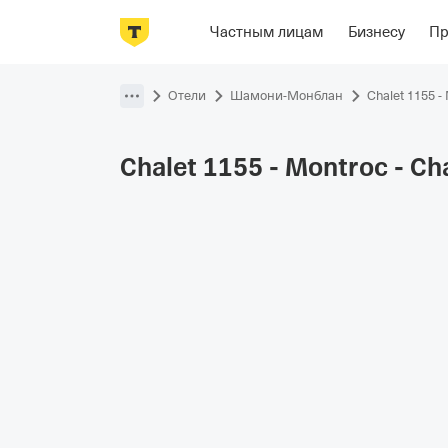
Фотографии
Номера
Располож
Частным лицам
Бизнесу
П
Пропустить
навигацию
Отели
Шамони-Монблан
Chalet 1155 -
Chalet 1155 - Montroc -
Ch