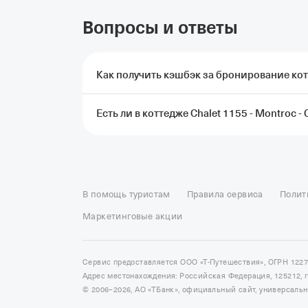
Вопросы и ответы
Как получить кэшбэк за бронирование котт
Есть ли в коттедже Chalet 1155 - Montroc -
Чтобы получить кэшбэк, нужно забронироват
Т‑Путешествия и оплатить картой Т‑Банка.
условия начисления кэшбэка
Спа-центра нет, но в коттедже Chalet 1155 -
Отели в Москве
Отели в Петербурге
Забронировать От
Отель Космос в Москве
Отель Президент
Отель Рэдис
В помощь туристам
Правила сервиса
Полит
Отели в Сочи
Отели в Ярославле
Отели в Абхазии
Отел
Маркетинговые акции
Сервис предоставляется ООО «Т-Путешествия», ОГРН 122
Адрес местонахождения: Российская Федерация, 125212, г. 
© 2006–2026, АО «ТБанк», официальный сайт, универсаль