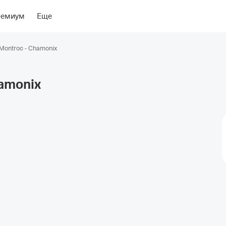
ение
Об отеле
ремиум
Еще
 Montroc - Chamonix
amonix