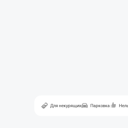
Для некурящих
Парковка
Нель