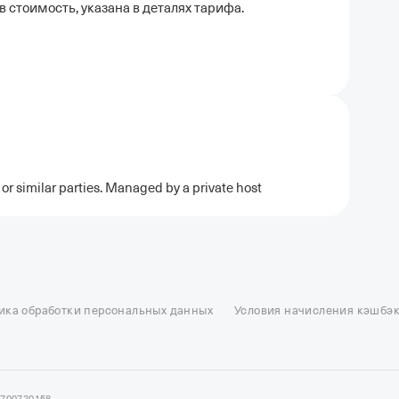
 стоимость, указана в деталях тарифа.
or similar parties. Managed by a private host
ель в Москве
Отели в Казани
Отели в Нижнем Новгороде
Отели в Геленд
сон в Сочи
Гостиница в Калининграде
Отель Гринвуд
Отели в Адлере
Отел
ика обработки персональных данных
Условия начисления кэшбэ
и в Сортавале
Еще
7700720158