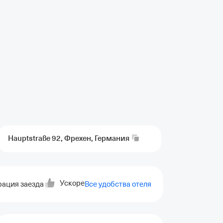
Hauptstraße 92, Фрехен,
Германия
Ускоренная регистрация выезда
Индивиду
рация заезда
Все удобства отеля