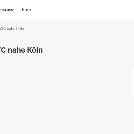
ение
Об отеле
ремиум
Еще
/WC nahe Köln
WC nahe
Köln