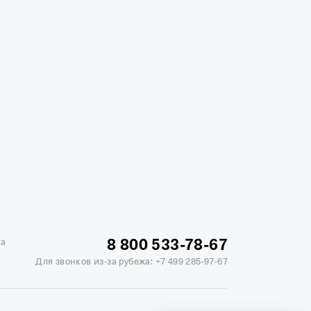
жике
Отели в Минске
Отель Вега в Измайлово
ь Soluxe в Москве
Отель Измайлово Альфа
8 800 533-78-67
ка
Для звонков из-за рубежа:
+7 499 285-97-67