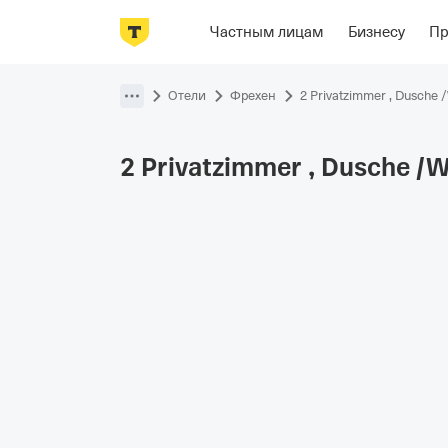
Фотографии
Номера
Располож
Частным лицам
Бизнесу
П
Пропустить
навигацию
Отели
Фрехен
2 Privatzimmer , Dusche 
2 Privatzimmer , Dusche /