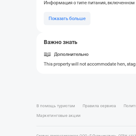
Информация о типе питания, включенном в
Показать больше
Важно знать
Дополнительно
This property will not accommodate hen, stag 
Отели в Москве
Отели в Петербурге
Забронировать От
Отель Космос в Москве
Отель Президент
Отель Рэдис
В помощь туристам
Правила сервиса
Полит
Отели в Сочи
Отели в Ярославле
Отели в Абхазии
Отел
Маркетинговые акции
Сервис предоставляется ООО «Т-Путешествия», ОГРН 122