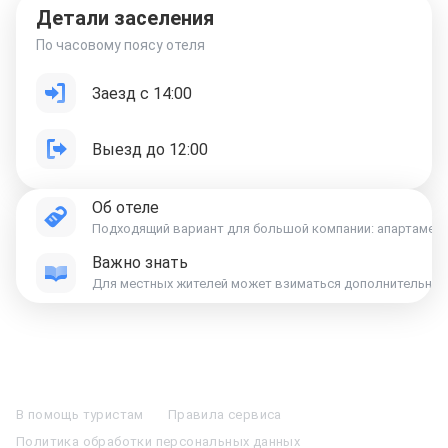
Детали заселения
По часовому поясу отеля
Заезд с 14:00
Выезд до 12:00
Об отеле
Подходящий вариант для большой компании: апартаменты «
Важно знать
Для местных жителей может взиматься дополнительная к
Отели в Москве
Отели в Петербурге
Забронировать Отель в Москве
Отели в Казани
Отели в Нижнем Новгороде
Отели в Геленджике
В помощь туристам
Правила сервиса
Отели в Минске
Отель Вега в Измайлово
Отель Космос в Москве
Политика обработки персональных данных
Отель Президент
Отель Рэдиссон в Сочи
Гостиница в Калининграде