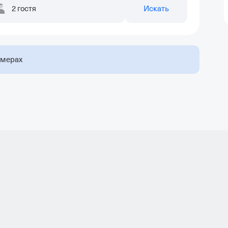
2 гостя
Искать
омерах