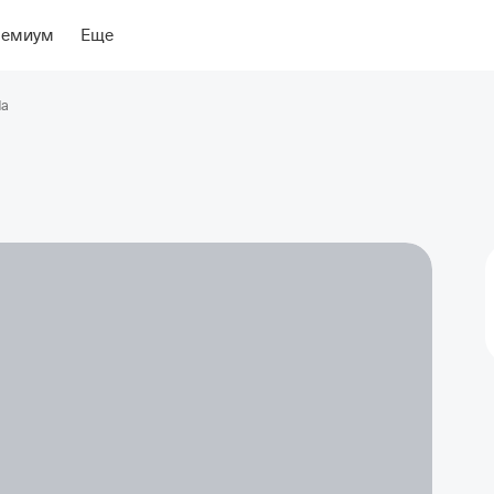
ение
ремиум
Еще
da