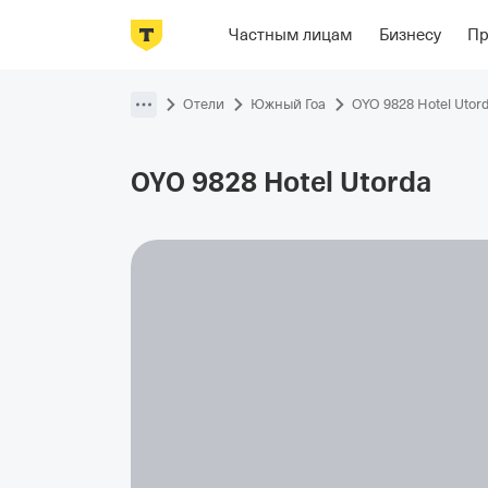
Фотографии
Номера
Располож
Частным лицам
Бизнесу
П
Пропустить
навигацию
Отели
Южный Гоа
OYO 9828 Hotel Utor
OYO 9828 Hotel
Utorda