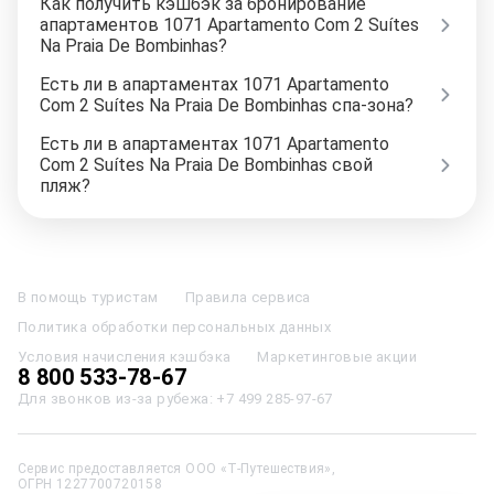
Как получить кэшбэк за бронирование
апартаментов 1071 Apartamento Com 2 Suítes
Na Praia De Bombinhas?
Есть ли в апартаментах 1071 Apartamento
Com 2 Suítes Na Praia De Bombinhas спа-зона?
Есть ли в апартаментах 1071 Apartamento
Com 2 Suítes Na Praia De Bombinhas свой
пляж?
Отели в Москве
Отели в Петербурге
Забронировать Отель в Москве
Отели в Казани
Отели в Нижнем Новгороде
Отели в Геленджике
В помощь туристам
Правила сервиса
Отели в Минске
Отель Вега в Измайлово
Отель Космос в Москве
Политика обработки персональных данных
Отель Президент
Отель Рэдиссон в Сочи
Гостиница в Калининграде
Отель Гринвуд
Отели в Адлере
Отель Soluxe в Москве
Условия начисления кэшбэка
Маркетинговые акции
Отель Измайлово Альфа
Отели в Сочи
Отели в Ярославле
8 800 533-78-67
Отели в Абхазии
Отели в Сортавале
Еще
Для звонков из-за рубежа:
+7 499 285-97-67
Сервис предоставляется ООО «Т-Путешествия»,
ОГРН 1227700720158