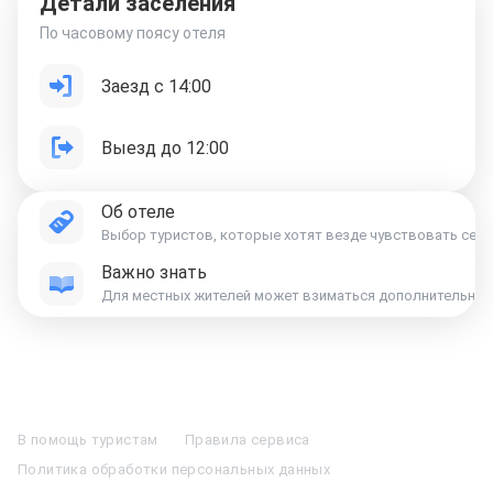
Детали заселения
По часовому поясу отеля
Заезд с 14:00
Выезд до 12:00
Об отеле
Выбор туристов, которые хотят везде чувствовать себя 
Важно знать
Для местных жителей может взиматься дополнительная к
Отели в Москве
Отели в Петербурге
Забронировать Отель в Москве
Отели в Казани
Отели в Нижнем Новгороде
Отели в Геленджике
В помощь туристам
Правила сервиса
Отели в Минске
Отель Вега в Измайлово
Отель Космос в Москве
Политика обработки персональных данных
Отель Президент
Отель Рэдиссон в Сочи
Гостиница в Калининграде