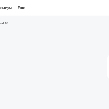
ение
Об отеле
ремиум
Еще
sel 10