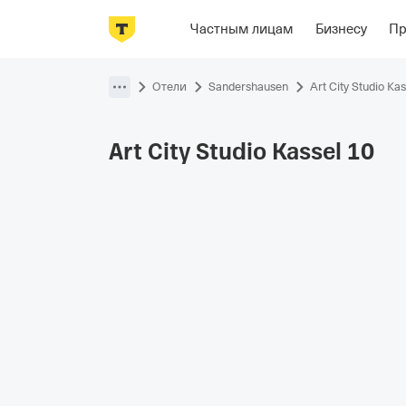
Фотографии
Номера
Располож
Частным лицам
Бизнесу
П
Пропустить
навигацию
Отели
Sandershausen
Art City Studio Kas
Art City Studio Kassel
10