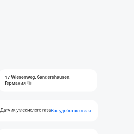
17 Wiesenweg, Sandershausen,
Германия
Датчик углекислого газа
Прачечная
Усиленные меры д
Все удобства отеля