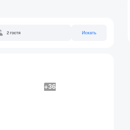
2 гостя
Искать
+36