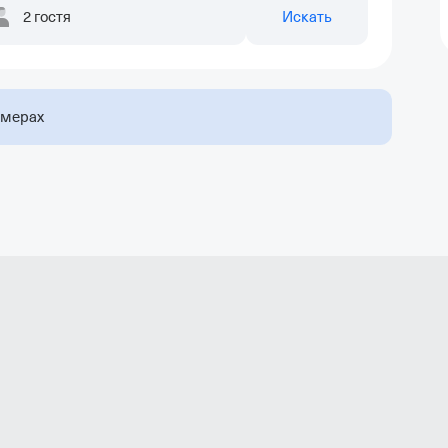
2 гостя
Искать
омерах