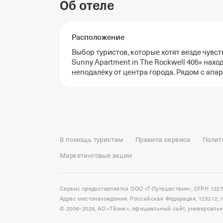
Об отеле
Расположение
Выбор туристов, которые хотят везде чувс
Sunny Apartment in The Rockwell 405» нах
неподалёку от центра города. Рядом с ап
Отели в Москве
Отели в Петербурге
Забронировать От
Отель Космос в Москве
Отель Президент
Отель Рэдис
В помощь туристам
Правила сервиса
Полит
Отели в Сочи
Отели в Ярославле
Отели в Абхазии
Отел
Маркетинговые акции
Сервис предоставляется ООО «Т-Путешествия», ОГРН 122
Адрес местонахождения: Российская Федерация, 125212, г. 
© 2006–2026, АО «ТБанк», официальный сайт, универсаль