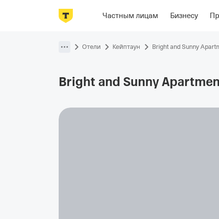
Фотографии
Номера
Располож
Частным лицам
Бизнесу
П
Пропустить
навигацию
Отели
Кейптаун
Bright and Sunny Apart
Bright and Sunny Apartmen