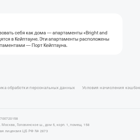
твовать себя как дома — апартаменты «Bright and
одятся в Кейптауне. Эти апартаменты расположены
артаментами — Порт Кейптауна.
ель в Москве
Отели в Казани
Отели в Нижнем Новгороде
Отели в Геленд
сон в Сочи
Гостиница в Калининграде
Отель Гринвуд
Отели в Адлере
Отел
ика обработки персональных данных
Условия начисления кэшбэ
и в Сортавале
Еще
7700720158
Москва, Головинское ш., дом 5, корп. 1, помещ. 158
ная лицензия ЦБ РФ № 2673