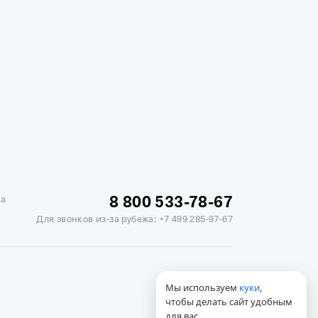
жике
Отели в Минске
Отель Вега в Измайлово
ь Soluxe в Москве
Отель Измайлово Альфа
8 800 533-78-67
ка
Для звонков из-за рубежа:
+7 499 285-97-67
Мы используем
куки
,
чтобы делать сайт удобным
для вас