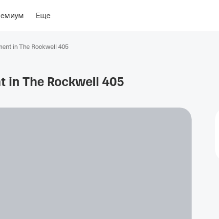
ение
Об отеле
ремиум
Еще
ment in The Rockwell 405
t in The Rockwell
405