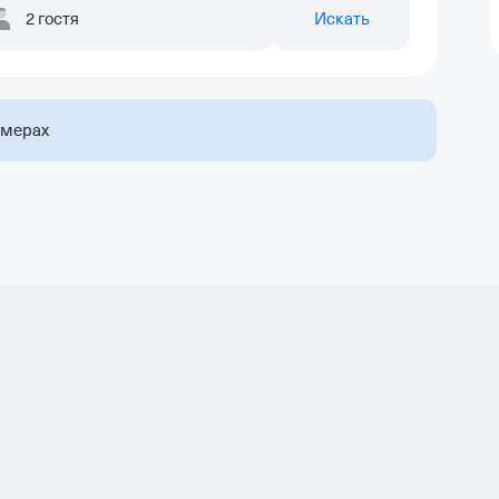
2 гостя
Искать
омерах