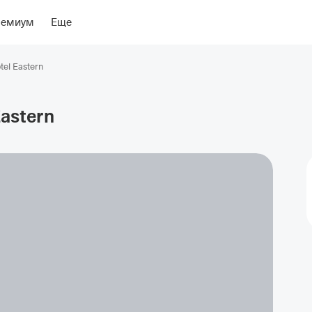
ение
ремиум
Еще
tel Eastern
astern