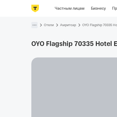
Фотографии
Номера
Располож
Частным лицам
Бизнесу
П
Пропустить
навигацию
Отели
Амритсар
OYO Flagship 70335 Ho
OYO Flagship 70335 Hotel
E