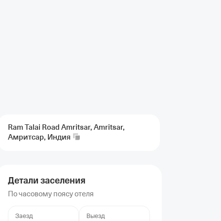
Ram Talai Road Amritsar, Amritsar,
Амритсар,
Индия
Детали заселения
По часовому поясу отеля
Заезд
Выезд