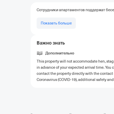
Сотрудники апартаментов поддержат бесе
Показать больше
Важно знать
Дополнительно
This property will not accommodate hen, stag 
in advance of your expected arrival time. You
contact the property directly with the contact 
Coronavirus (COVID-19), additional safety and 
Отели в Москве
Отели в Петербурге
Забронировать От
Отель Космос в Москве
Отель Президент
Отель Рэдис