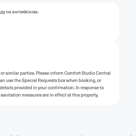
ду на английском.
or similar parties. Please inform Comfort Studio Central
 can use the Special Requests box when booking, or
details provided in your confirmation. In response to
sanitation measures are in effect at this property.
ель в Москве
Отели в Казани
Отели в Нижнем Новгороде
Отели в Геленд
сон в Сочи
Гостиница в Калининграде
Отель Гринвуд
Отели в Адлере
Отел