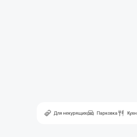
Для некурящих
Парковка
Кухн