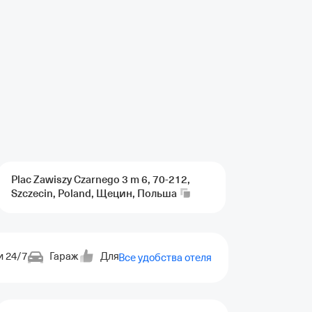
Plac Zawiszy Czarnego 3 m 6, 70-212,
Szczecin, Poland, Щецин,
Польша
и 24/7
Гараж
Для некурящих
Отопление
Кондиц
Все удобства отеля