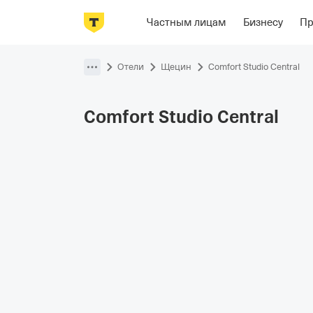
Фотографии
Номера
Располож
Частным лицам
Бизнесу
П
Пропустить
навигацию
Отели
Щецин
Comfort Studio Central
Comfort Studio
Central