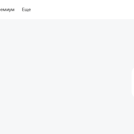
ение
Об отеле
ремиум
Еще