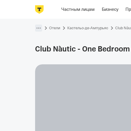
Фотографии
Номера
Располож
Частным лицам
Бизнесу
П
Пропустить
навигацию
Отели
Кастельо-де-Ампурьяс
Club Nàu
Club Nàutic - One Bedroom