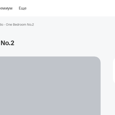
ение
Об отеле
ремиум
Еще
tic - One Bedroom No.2
No.2