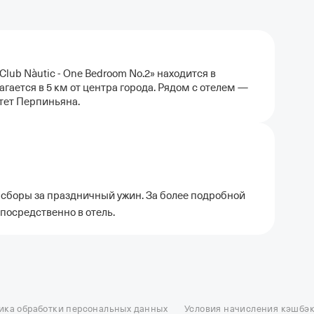
lub Nàutic - One Bedroom No.2» находится в
гается в 5 км от центра города. Рядом с отелем —
итет Перпиньяна.
сборы за праздничный ужин. За более подробной
посредственно в отель.
ель в Москве
Отели в Казани
Отели в Нижнем Новгороде
Отели в Геленд
сон в Сочи
Гостиница в Калининграде
Отель Гринвуд
Отели в Адлере
Отел
ика обработки персональных данных
Условия начисления кэшбэ