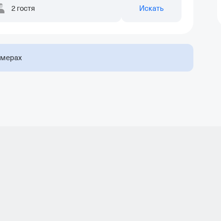
2 гостя
Искать
омерах