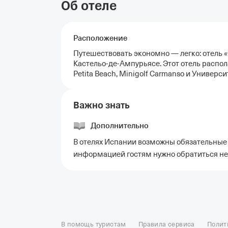
Об отеле
Расположение
Путешествовать экономно — легко: отель «C
Кастельо-де-Ампурьясе. Этот отель распола
Petita Beach, Minigolf Carmanso и Универс
Важно знать
Дополнительно
В отелях Испании возможны обязательные 
информацией гостям нужно обратиться не
Отели в Москве
Отели в Петербурге
Забронировать От
Отель Космос в Москве
Отель Президент
Отель Рэдис
В помощь туристам
Правила сервиса
Полит