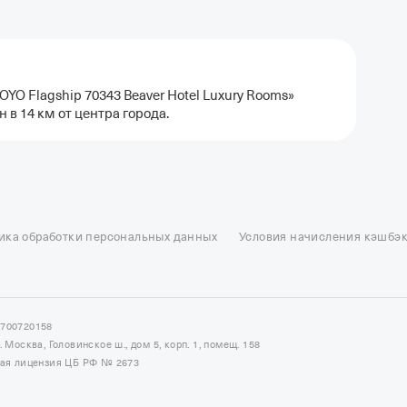
YO Flagship 70343 Beaver Hotel Luxury Rooms»
 в 14 км от центра города.
ель в Москве
Отели в Казани
Отели в Нижнем Новгороде
Отели в Геленд
сон в Сочи
Гостиница в Калининграде
Отель Гринвуд
Отели в Адлере
Отел
ика обработки персональных данных
Условия начисления кэшбэ
и в Сортавале
Еще
7700720158
Москва, Головинское ш., дом 5, корп. 1, помещ. 158
ная лицензия ЦБ РФ № 2673