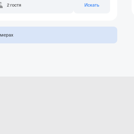
2 гостя
Искать
омерах