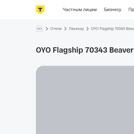
Фотографии
Номера
Располож
Частным лицам
Бизнесу
П
Пропустить
навигацию
Отели
Лакхнау
OYO Flagship 70343 Beav
OYO Flagship 70343 Beaver