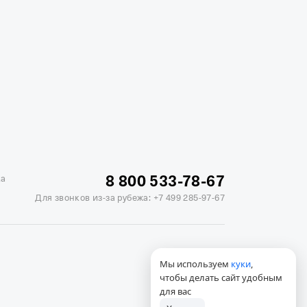
жике
Отели в Минске
Отель Вега в Измайлово
ь Soluxe в Москве
Отель Измайлово Альфа
8 800 533-78-67
ка
Для звонков из-за рубежа:
+7 499 285-97-67
Мы используем
куки
,
чтобы делать сайт удобным
для вас