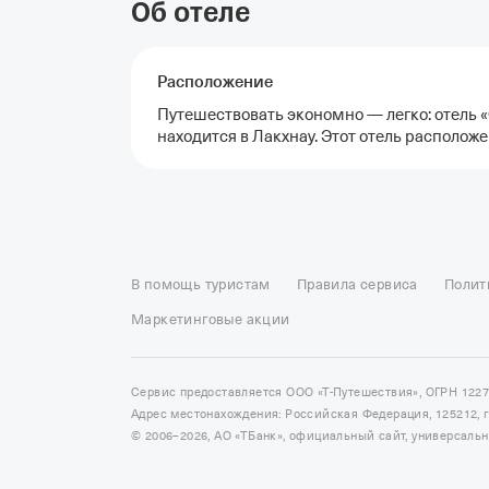
Об отеле
Расположение
Путешествовать экономно — легко: отель «O
находится в Лакхнау. Этот отель расположен
Отели в Москве
Отели в Петербурге
Забронировать От
Отель Космос в Москве
Отель Президент
Отель Рэдис
В помощь туристам
Правила сервиса
Полит
Отели в Сочи
Отели в Ярославле
Отели в Абхазии
Отел
Маркетинговые акции
Сервис предоставляется ООО «Т-Путешествия», ОГРН 122
Адрес местонахождения: Российская Федерация, 125212, г. 
© 2006–2026, АО «ТБанк», официальный сайт, универсаль