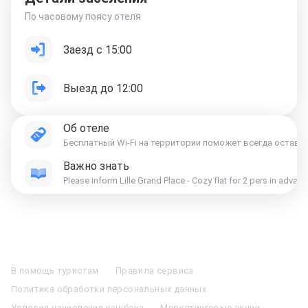
По часовому поясу отеля
Заезд с 15:00
Выезд до 12:00
Об отеле
Бесплатный Wi-Fi на территории поможет всегда остава
Важно знать
Please inform Lille Grand Place - Cozy flat for 2 pers in adva
Отели в Москве
Отели в Петербурге
Забронировать Отель в Москве
Отели в Казани
Отели в Нижнем Новгороде
Отели в Геленджике
В помощь туристам
Правила сервиса
Отели в Минске
Отель Вега в Измайлово
Отель Космос в Москве
Политика обработки персональных данных
Отель Президент
Отель Рэдиссон в Сочи
Гостиница в Калининграде
Отель Гринвуд
Отели в Адлере
Отель Soluxe в Москве
Условия начисления кэшбэка
Маркетинговые акции