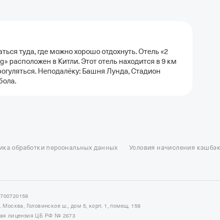
ться туда, где можно хорошо отдохнуть. Отель «2
ng» расположен в Китли. Этот отель находится в 9 км
рогуляться. Неподалёку: Башня Лунда, Стадион
бола.
ель в Москве
Отели в Казани
Отели в Нижнем Новгороде
Отели в Геленд
сон в Сочи
Гостиница в Калининграде
Отель Гринвуд
Отели в Адлере
Отел
ика обработки персональных данных
Условия начисления кэшбэ
и в Сортавале
Еще
7700720158
Москва, Головинское ш., дом 5, корп. 1, помещ. 158
ная лицензия ЦБ РФ № 2673