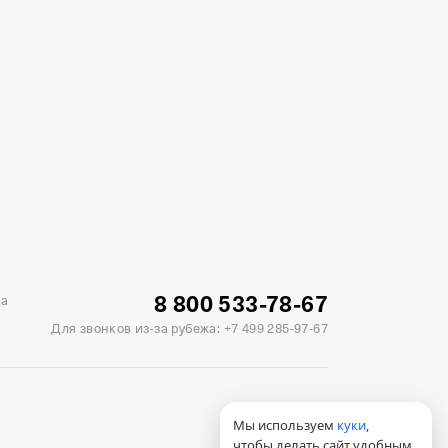
жике
Отели в Минске
Отель Вега в Измайлово
ь Soluxe в Москве
Отель Измайлово Альфа
8 800 533-78-67
ка
Для звонков из-за рубежа:
+7 499 285-97-67
Мы используем
куки
,
чтобы делать сайт удобным