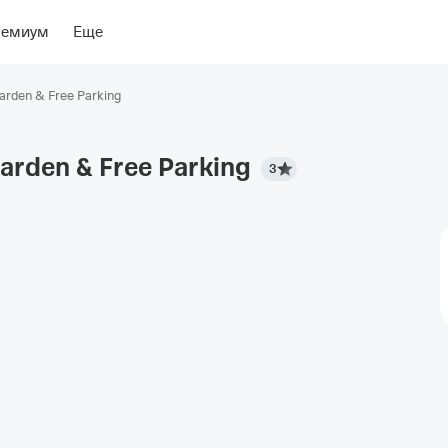
ение
Об отеле
ремиум
Еще
arden & Free Parking
Garden & Free
Parking
3