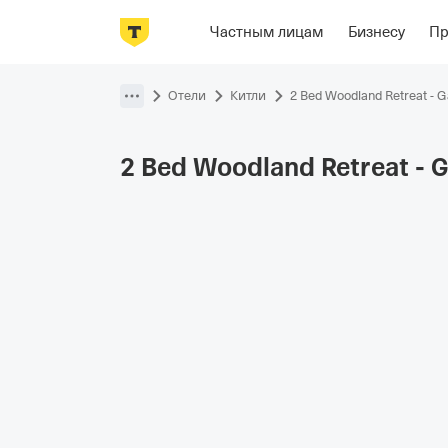
Фотографии
Номера
Располож
Частным лицам
Бизнесу
П
Пропустить
навигацию
Отели
Китли
2 Bed Woodland Retreat - G
2 Bed Woodland Retreat - 