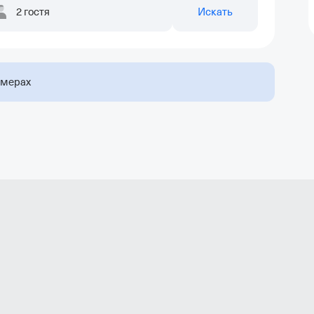
2 гостя
Искать
омерах