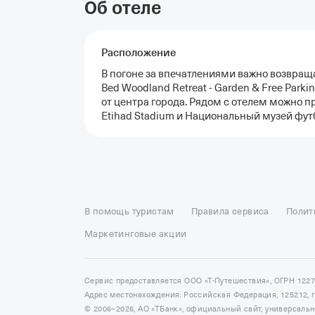
Об отеле
Расположение
В погоне за впечатлениями важно возвраща
Bed Woodland Retreat - Garden & Free Parki
от центра города. Рядом с отелем можно п
Etihad Stadium и Национальный музей фут
Отели в Москве
Отели в Петербурге
Забронировать От
Отель Космос в Москве
Отель Президент
Отель Рэдис
В помощь туристам
Правила сервиса
Полит
Отели в Сочи
Отели в Ярославле
Отели в Абхазии
Отел
Маркетинговые акции
Сервис предоставляется ООО «Т-Путешествия», ОГРН 122
Адрес местонахождения: Российская Федерация, 125212, г. 
© 2006–2026, АО «ТБанк», официальный сайт, универсаль