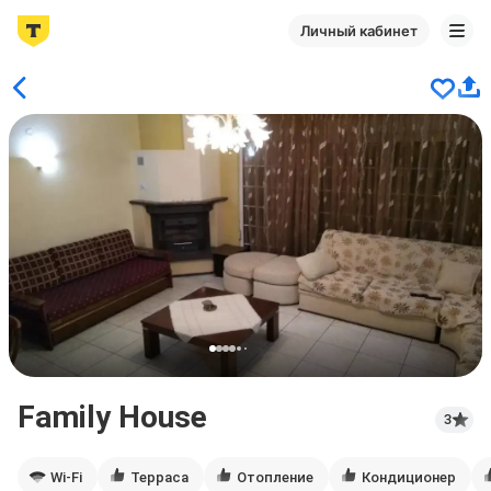
Личный кабинет
Family House
3
Wi-Fi
Терраса
Отопление
Кондиционер